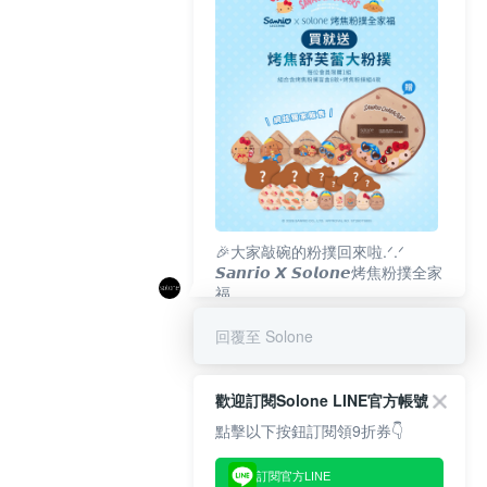
🎉大家敲碗的粉撲回來啦.ᐟ‪‪.ᐟ
𝙎𝙖𝙣𝙧𝙞𝙤 𝙓 𝙎𝙤𝙡𝙤𝙣𝙚烤焦粉撲全家
福
𝟴/𝟭𝟬(一)𝟭𝟮:𝟬𝟬 官網準時開賣⏰
回覆至 Solone
歡迎訂閱Solone LINE官方帳號
點擊以下按鈕訂閱領9折券👇
訂閱官方LINE