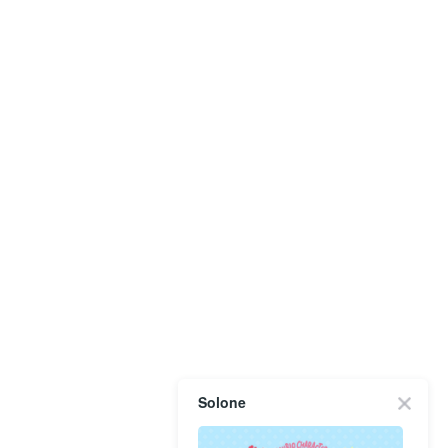
Solone