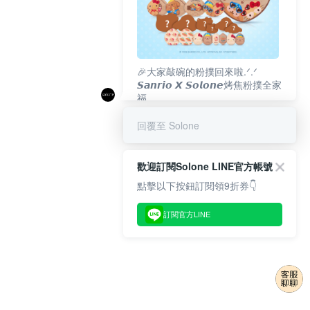
🎉大家敲碗的粉撲回來啦.ᐟ‪‪.ᐟ
𝙎𝙖𝙣𝙧𝙞𝙤 𝙓 𝙎𝙤𝙡𝙤𝙣𝙚烤焦粉撲全家
福
𝟴/𝟭𝟬(一)𝟭𝟮:𝟬𝟬 官網準時開賣⏰
回覆至 Solone
歡迎訂閱Solone LINE官方帳號
點擊以下按鈕訂閱領9折券👇
訂閱官方LINE