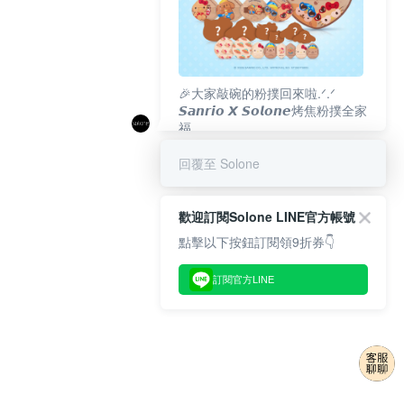
🎉大家敲碗的粉撲回來啦.ᐟ‪‪.ᐟ
𝙎𝙖𝙣𝙧𝙞𝙤 𝙓 𝙎𝙤𝙡𝙤𝙣𝙚烤焦粉撲全家
福
𝟴/𝟭𝟬(一)𝟭𝟮:𝟬𝟬 官網準時開賣⏰
回覆至 Solone
歡迎訂閱Solone LINE官方帳號
點擊以下按鈕訂閱領9折券👇
訂閱官方LINE