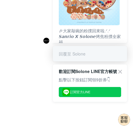
🎉大家敲碗的粉撲回來啦.ᐟ‪‪.ᐟ
𝙎𝙖𝙣𝙧𝙞𝙤 𝙓 𝙎𝙤𝙡𝙤𝙣𝙚烤焦粉撲全家
福
𝟴/𝟭𝟬(一)𝟭𝟮:𝟬𝟬 官網準時開賣⏰
回覆至 Solone
歡迎訂閱Solone LINE官方帳號
點擊以下按鈕訂閱領9折券👇
訂閱官方LINE