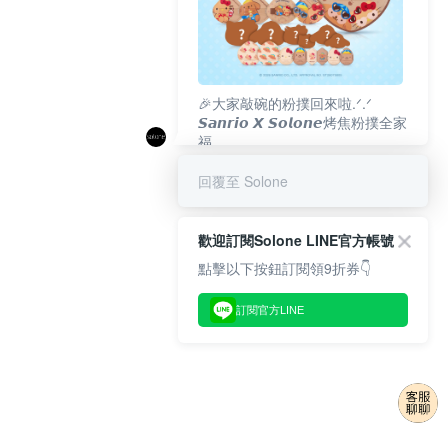
🎉大家敲碗的粉撲回來啦.ᐟ‪‪.ᐟ
𝙎𝙖𝙣𝙧𝙞𝙤 𝙓 𝙎𝙤𝙡𝙤𝙣𝙚烤焦粉撲全家
福
𝟴/𝟭𝟬(一)𝟭𝟮:𝟬𝟬 官網準時開賣⏰
回覆至 Solone
歡迎訂閱Solone LINE官方帳號
點擊以下按鈕訂閱領9折券👇
訂閱官方LINE