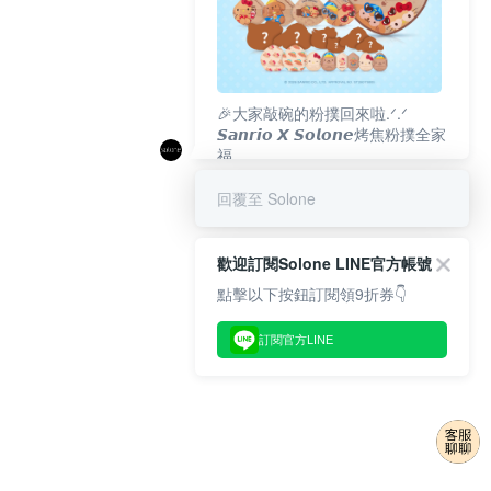
🎉大家敲碗的粉撲回來啦.ᐟ‪‪.ᐟ
𝙎𝙖𝙣𝙧𝙞𝙤 𝙓 𝙎𝙤𝙡𝙤𝙣𝙚烤焦粉撲全家
福
𝟴/𝟭𝟬(一)𝟭𝟮:𝟬𝟬 官網準時開賣⏰
回覆至 Solone
歡迎訂閱Solone LINE官方帳號
點擊以下按鈕訂閱領9折券👇
訂閱官方LINE