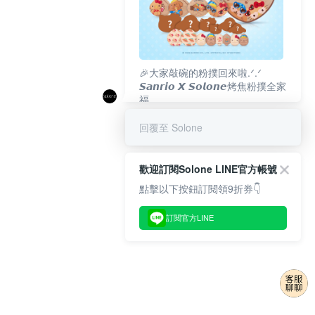
🎉大家敲碗的粉撲回來啦.ᐟ‪‪.ᐟ
𝙎𝙖𝙣𝙧𝙞𝙤 𝙓 𝙎𝙤𝙡𝙤𝙣𝙚烤焦粉撲全家
福
𝟴/𝟭𝟬(一)𝟭𝟮:𝟬𝟬 官網準時開賣⏰
回覆至 Solone
歡迎訂閱Solone LINE官方帳號
點擊以下按鈕訂閱領9折券👇
訂閱官方LINE