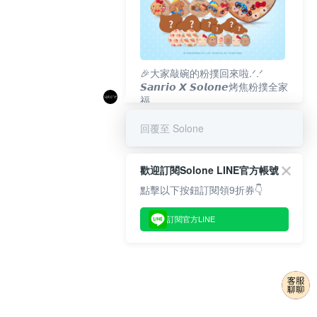
🎉大家敲碗的粉撲回來啦.ᐟ‪‪.ᐟ
𝙎𝙖𝙣𝙧𝙞𝙤 𝙓 𝙎𝙤𝙡𝙤𝙣𝙚烤焦粉撲全家
福
𝟴/𝟭𝟬(一)𝟭𝟮:𝟬𝟬 官網準時開賣⏰
回覆至 Solone
歡迎訂閱Solone LINE官方帳號
點擊以下按鈕訂閱領9折券👇
訂閱官方LINE