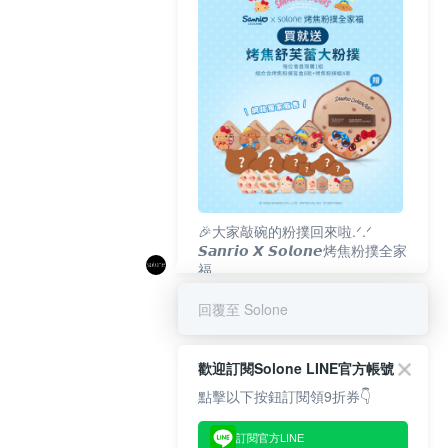
🎉大家敲碗的粉撲回來啦.ᐟ‪‪.ᐟ
𝙎𝙖𝙣𝙧𝙞𝙤 𝙓 𝙎𝙤𝙡𝙤𝙣𝙚烤焦粉撲全家
福
𝟴/𝟭𝟬(一)𝟭𝟮:𝟬𝟬 官網準時開賣⏰
回覆至 Solone
歡迎訂閱Solone LINE官方帳號
點擊以下按鈕訂閱領9折券👇
訂閱官方LINE