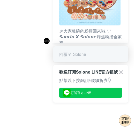
🎉大家敲碗的粉撲回來啦.ᐟ‪‪.ᐟ
𝙎𝙖𝙣𝙧𝙞𝙤 𝙓 𝙎𝙤𝙡𝙤𝙣𝙚烤焦粉撲全家
福
𝟴/𝟭𝟬(一)𝟭𝟮:𝟬𝟬 官網準時開賣⏰
回覆至 Solone
歡迎訂閱Solone LINE官方帳號
點擊以下按鈕訂閱領9折券👇
訂閱官方LINE