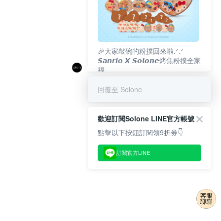
🎉大家敲碗的粉撲回來啦.ᐟ‪‪.ᐟ
𝙎𝙖𝙣𝙧𝙞𝙤 𝙓 𝙎𝙤𝙡𝙤𝙣𝙚烤焦粉撲全家
福
𝟴/𝟭𝟬(一)𝟭𝟮:𝟬𝟬 官網準時開賣⏰
回覆至 Solone
歡迎訂閱Solone LINE官方帳號
點擊以下按鈕訂閱領9折券👇
訂閱官方LINE