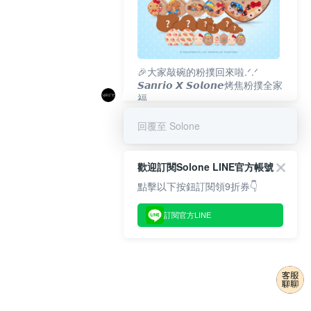
🎉大家敲碗的粉撲回來啦.ᐟ‪‪.ᐟ
𝙎𝙖𝙣𝙧𝙞𝙤 𝙓 𝙎𝙤𝙡𝙤𝙣𝙚烤焦粉撲全家
福
𝟴/𝟭𝟬(一)𝟭𝟮:𝟬𝟬 官網準時開賣⏰
回覆至 Solone
歡迎訂閱Solone LINE官方帳號
點擊以下按鈕訂閱領9折券👇
訂閱官方LINE