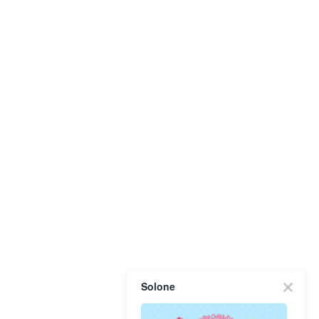
Solone