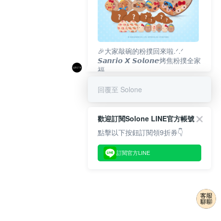
🎉大家敲碗的粉撲回來啦.ᐟ‪‪.ᐟ
𝙎𝙖𝙣𝙧𝙞𝙤 𝙓 𝙎𝙤𝙡𝙤𝙣𝙚烤焦粉撲全家
福
𝟴/𝟭𝟬(一)𝟭𝟮:𝟬𝟬 官網準時開賣⏰
回覆至 Solone
歡迎訂閱Solone LINE官方帳號
點擊以下按鈕訂閱領9折券👇
訂閱官方LINE