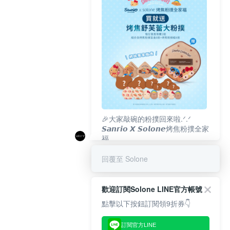
🎉大家敲碗的粉撲回來啦.ᐟ‪‪.ᐟ
𝙎𝙖𝙣𝙧𝙞𝙤 𝙓 𝙎𝙤𝙡𝙤𝙣𝙚烤焦粉撲全家
福
𝟴/𝟭𝟬(一)𝟭𝟮:𝟬𝟬 官網準時開賣⏰
回覆至 Solone
歡迎訂閱Solone LINE官方帳號
點擊以下按鈕訂閱領9折券👇
訂閱官方LINE