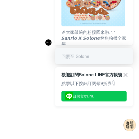
🎉大家敲碗的粉撲回來啦.ᐟ‪‪.ᐟ
𝙎𝙖𝙣𝙧𝙞𝙤 𝙓 𝙎𝙤𝙡𝙤𝙣𝙚烤焦粉撲全家
福
𝟴/𝟭𝟬(一)𝟭𝟮:𝟬𝟬 官網準時開賣⏰
回覆至 Solone
歡迎訂閱Solone LINE官方帳號
點擊以下按鈕訂閱領9折券👇
訂閱官方LINE