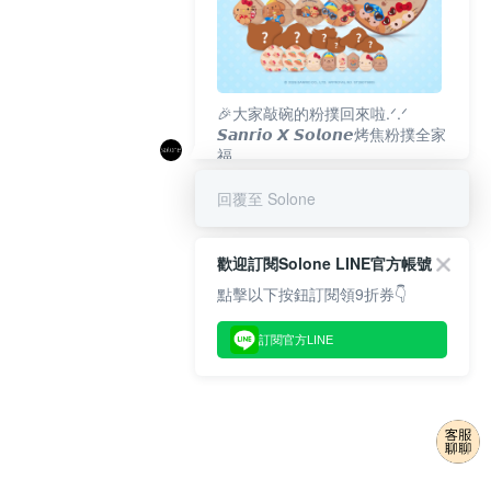
🎉大家敲碗的粉撲回來啦.ᐟ‪‪.ᐟ
𝙎𝙖𝙣𝙧𝙞𝙤 𝙓 𝙎𝙤𝙡𝙤𝙣𝙚烤焦粉撲全家
福
𝟴/𝟭𝟬(一)𝟭𝟮:𝟬𝟬 官網準時開賣⏰
回覆至 Solone
歡迎訂閱Solone LINE官方帳號
點擊以下按鈕訂閱領9折券👇
訂閱官方LINE