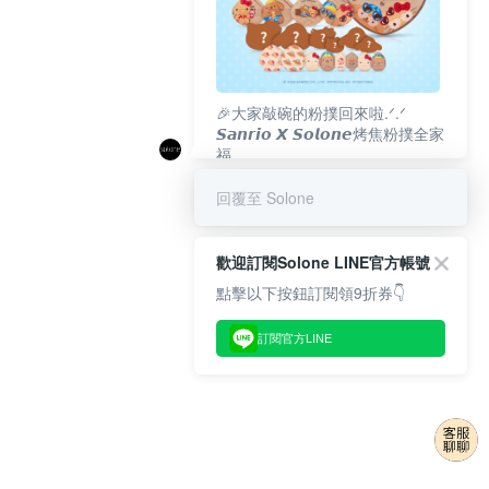
🎉大家敲碗的粉撲回來啦.ᐟ‪‪.ᐟ
𝙎𝙖𝙣𝙧𝙞𝙤 𝙓 𝙎𝙤𝙡𝙤𝙣𝙚烤焦粉撲全家
福
𝟴/𝟭𝟬(一)𝟭𝟮:𝟬𝟬 官網準時開賣⏰
回覆至 Solone
歡迎訂閱Solone LINE官方帳號
點擊以下按鈕訂閱領9折券👇
訂閱官方LINE