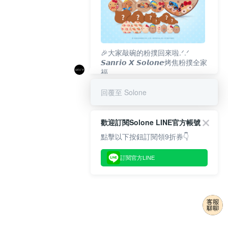
🎉大家敲碗的粉撲回來啦.ᐟ‪‪.ᐟ
𝙎𝙖𝙣𝙧𝙞𝙤 𝙓 𝙎𝙤𝙡𝙤𝙣𝙚烤焦粉撲全家
福
𝟴/𝟭𝟬(一)𝟭𝟮:𝟬𝟬 官網準時開賣⏰
回覆至 Solone
歡迎訂閱Solone LINE官方帳號
點擊以下按鈕訂閱領9折券👇
訂閱官方LINE