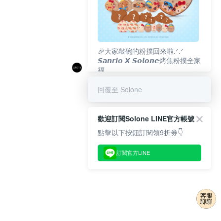
🎉大家敲碗的粉撲回來啦.ᐟ‪‪.ᐟ
𝙎𝙖𝙣𝙧𝙞𝙤 𝙓 𝙎𝙤𝙡𝙤𝙣𝙚烤焦粉撲全家
福
𝟴/𝟭𝟬(一)𝟭𝟮:𝟬𝟬 官網準時開賣⏰
回覆至 Solone
歡迎訂閱Solone LINE官方帳號
點擊以下按鈕訂閱領9折券👇
訂閱官方LINE