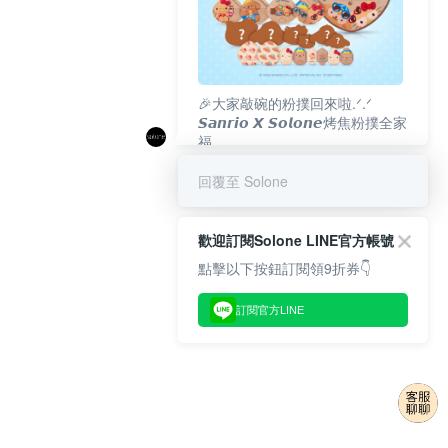
🎉大家敲碗的粉撲回來啦.ᐟ‪‪.ᐟ
𝙎𝙖𝙣𝙧𝙞𝙤 𝙓 𝙎𝙤𝙡𝙤𝙣𝙚烤焦粉撲全家
福
𝟴/𝟭𝟬(一)𝟭𝟮:𝟬𝟬 官網準時開賣⏰
回覆至 Solone
歡迎訂閱Solone LINE官方帳號
點擊以下按鈕訂閱領9折券👇
訂閱官方LINE