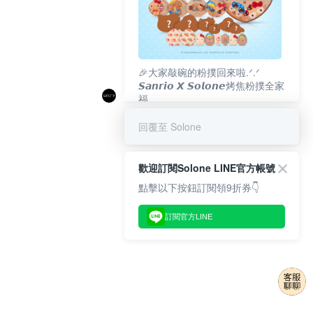
🎉大家敲碗的粉撲回來啦.ᐟ‪‪.ᐟ
𝙎𝙖𝙣𝙧𝙞𝙤 𝙓 𝙎𝙤𝙡𝙤𝙣𝙚烤焦粉撲全家
福
𝟴/𝟭𝟬(一)𝟭𝟮:𝟬𝟬 官網準時開賣⏰
回覆至 Solone
歡迎訂閱Solone LINE官方帳號
點擊以下按鈕訂閱領9折券👇
訂閱官方LINE