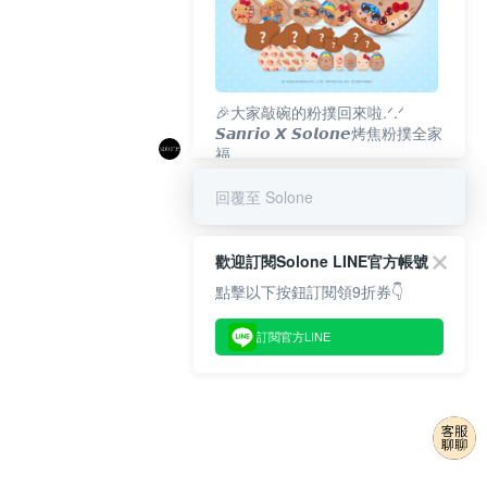
🎉大家敲碗的粉撲回來啦.ᐟ‪‪.ᐟ
𝙎𝙖𝙣𝙧𝙞𝙤 𝙓 𝙎𝙤𝙡𝙤𝙣𝙚烤焦粉撲全家
福
𝟴/𝟭𝟬(一)𝟭𝟮:𝟬𝟬 官網準時開賣⏰
回覆至 Solone
歡迎訂閱Solone LINE官方帳號
點擊以下按鈕訂閱領9折券👇
訂閱官方LINE