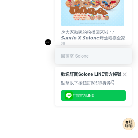
🎉大家敲碗的粉撲回來啦.ᐟ‪‪.ᐟ
𝙎𝙖𝙣𝙧𝙞𝙤 𝙓 𝙎𝙤𝙡𝙤𝙣𝙚烤焦粉撲全家
福
𝟴/𝟭𝟬(一)𝟭𝟮:𝟬𝟬 官網準時開賣⏰
回覆至 Solone
歡迎訂閱Solone LINE官方帳號
點擊以下按鈕訂閱領9折券👇
訂閱官方LINE