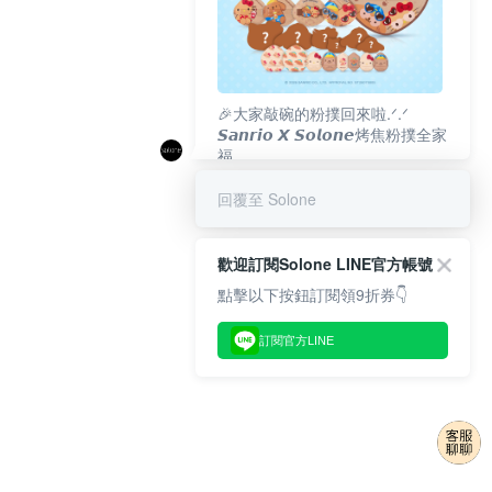
🎉大家敲碗的粉撲回來啦.ᐟ‪‪.ᐟ
𝙎𝙖𝙣𝙧𝙞𝙤 𝙓 𝙎𝙤𝙡𝙤𝙣𝙚烤焦粉撲全家
福
𝟴/𝟭𝟬(一)𝟭𝟮:𝟬𝟬 官網準時開賣⏰
回覆至 Solone
歡迎訂閱Solone LINE官方帳號
點擊以下按鈕訂閱領9折券👇
訂閱官方LINE