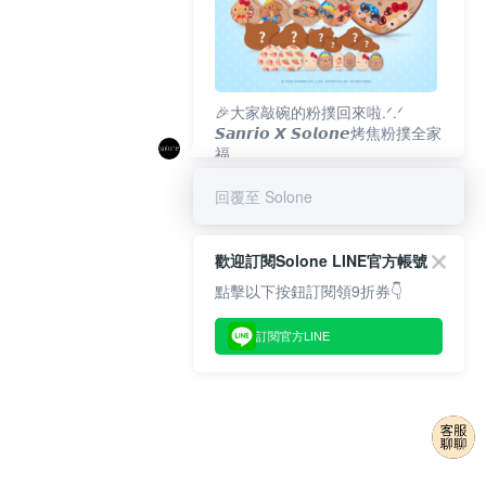
🎉大家敲碗的粉撲回來啦.ᐟ‪‪.ᐟ
𝙎𝙖𝙣𝙧𝙞𝙤 𝙓 𝙎𝙤𝙡𝙤𝙣𝙚烤焦粉撲全家
福
𝟴/𝟭𝟬(一)𝟭𝟮:𝟬𝟬 官網準時開賣⏰
回覆至 Solone
歡迎訂閱Solone LINE官方帳號
點擊以下按鈕訂閱領9折券👇
訂閱官方LINE