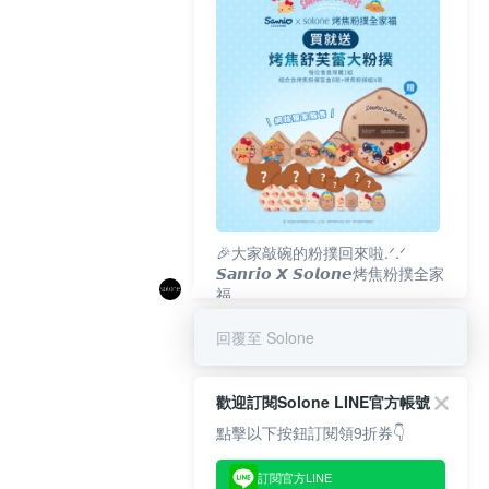
🎉大家敲碗的粉撲回來啦.ᐟ‪‪.ᐟ
𝙎𝙖𝙣𝙧𝙞𝙤 𝙓 𝙎𝙤𝙡𝙤𝙣𝙚烤焦粉撲全家
福
𝟴/𝟭𝟬(一)𝟭𝟮:𝟬𝟬 官網準時開賣⏰
回覆至 Solone
歡迎訂閱Solone LINE官方帳號
點擊以下按鈕訂閱領9折券👇
訂閱官方LINE