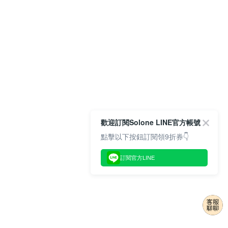
歡迎訂閱Solone LINE官方帳號
點擊以下按鈕訂閱領9折券👇
訂閱官方LINE