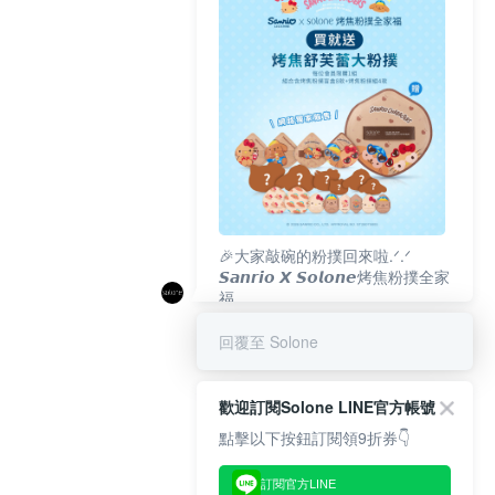
🎉大家敲碗的粉撲回來啦.ᐟ‪‪.ᐟ
𝙎𝙖𝙣𝙧𝙞𝙤 𝙓 𝙎𝙤𝙡𝙤𝙣𝙚烤焦粉撲全家
福
𝟴/𝟭𝟬(一)𝟭𝟮:𝟬𝟬 官網準時開賣⏰
回覆至 Solone
歡迎訂閱Solone LINE官方帳號
點擊以下按鈕訂閱領9折券👇
訂閱官方LINE