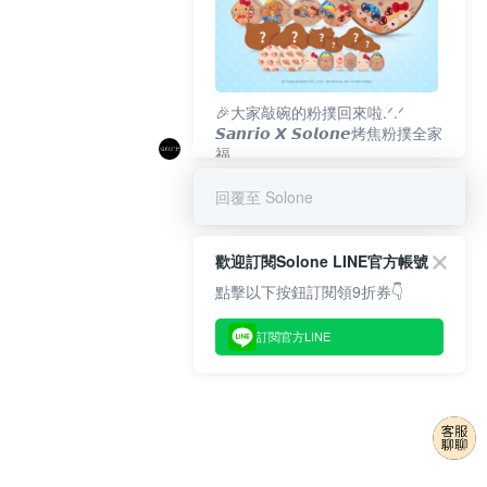
🎉大家敲碗的粉撲回來啦.ᐟ‪‪.ᐟ
𝙎𝙖𝙣𝙧𝙞𝙤 𝙓 𝙎𝙤𝙡𝙤𝙣𝙚烤焦粉撲全家
福
𝟴/𝟭𝟬(一)𝟭𝟮:𝟬𝟬 官網準時開賣⏰
回覆至 Solone
歡迎訂閱Solone LINE官方帳號
點擊以下按鈕訂閱領9折券👇
訂閱官方LINE