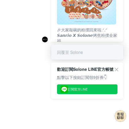
🎉大家敲碗的粉撲回來啦.ᐟ‪‪.ᐟ
𝙎𝙖𝙣𝙧𝙞𝙤 𝙓 𝙎𝙤𝙡𝙤𝙣𝙚烤焦粉撲全家
福
𝟴/𝟭𝟬(一)𝟭𝟮:𝟬𝟬 官網準時開賣⏰
回覆至 Solone
歡迎訂閱Solone LINE官方帳號
點擊以下按鈕訂閱領9折券👇
訂閱官方LINE