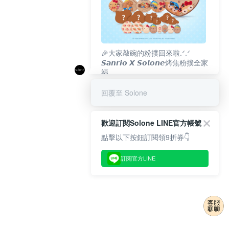
🎉大家敲碗的粉撲回來啦.ᐟ‪‪.ᐟ
𝙎𝙖𝙣𝙧𝙞𝙤 𝙓 𝙎𝙤𝙡𝙤𝙣𝙚烤焦粉撲全家
福
𝟴/𝟭𝟬(一)𝟭𝟮:𝟬𝟬 官網準時開賣⏰
回覆至 Solone
歡迎訂閱Solone LINE官方帳號
點擊以下按鈕訂閱領9折券👇
訂閱官方LINE