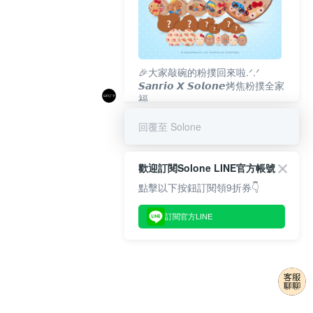
🎉大家敲碗的粉撲回來啦.ᐟ‪‪.ᐟ
𝙎𝙖𝙣𝙧𝙞𝙤 𝙓 𝙎𝙤𝙡𝙤𝙣𝙚烤焦粉撲全家
福
𝟴/𝟭𝟬(一)𝟭𝟮:𝟬𝟬 官網準時開賣⏰
回覆至 Solone
歡迎訂閱Solone LINE官方帳號
點擊以下按鈕訂閱領9折券👇
訂閱官方LINE