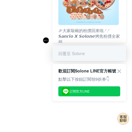
🎉大家敲碗的粉撲回來啦.ᐟ‪‪.ᐟ
𝙎𝙖𝙣𝙧𝙞𝙤 𝙓 𝙎𝙤𝙡𝙤𝙣𝙚烤焦粉撲全家
福
𝟴/𝟭𝟬(一)𝟭𝟮:𝟬𝟬 官網準時開賣⏰
回覆至 Solone
歡迎訂閱Solone LINE官方帳號
點擊以下按鈕訂閱領9折券👇
訂閱官方LINE