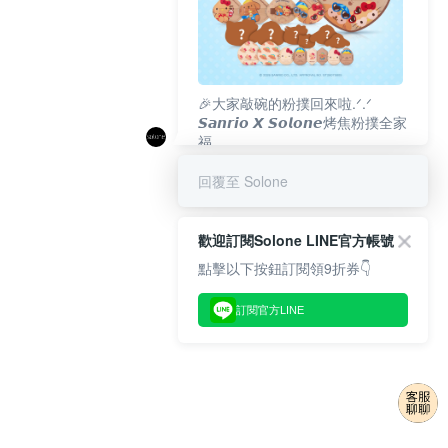
🎉大家敲碗的粉撲回來啦.ᐟ‪‪.ᐟ
𝙎𝙖𝙣𝙧𝙞𝙤 𝙓 𝙎𝙤𝙡𝙤𝙣𝙚烤焦粉撲全家
福
𝟴/𝟭𝟬(一)𝟭𝟮:𝟬𝟬 官網準時開賣⏰
回覆至 Solone
歡迎訂閱Solone LINE官方帳號
點擊以下按鈕訂閱領9折券👇
訂閱官方LINE