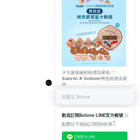
🎉大家敲碗的粉撲回來啦.ᐟ‪‪.ᐟ
𝙎𝙖𝙣𝙧𝙞𝙤 𝙓 𝙎𝙤𝙡𝙤𝙣𝙚烤焦粉撲全家
福
𝟴/𝟭𝟬(一)𝟭𝟮:𝟬𝟬 官網準時開賣⏰
回覆至 Solone
歡迎訂閱Solone LINE官方帳號
點擊以下按鈕訂閱領9折券👇
訂閱官方LINE