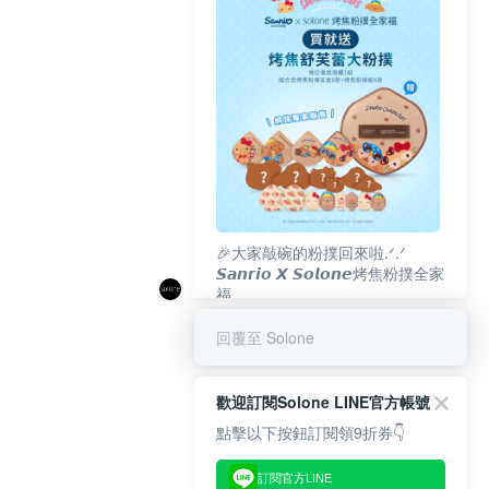
🎉大家敲碗的粉撲回來啦.ᐟ‪‪.ᐟ
𝙎𝙖𝙣𝙧𝙞𝙤 𝙓 𝙎𝙤𝙡𝙤𝙣𝙚烤焦粉撲全家
福
𝟴/𝟭𝟬(一)𝟭𝟮:𝟬𝟬 官網準時開賣⏰
回覆至 Solone
歡迎訂閱Solone LINE官方帳號
點擊以下按鈕訂閱領9折券👇
訂閱官方LINE