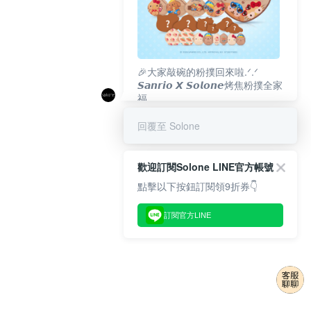
🎉大家敲碗的粉撲回來啦.ᐟ‪‪.ᐟ
𝙎𝙖𝙣𝙧𝙞𝙤 𝙓 𝙎𝙤𝙡𝙤𝙣𝙚烤焦粉撲全家
福
𝟴/𝟭𝟬(一)𝟭𝟮:𝟬𝟬 官網準時開賣⏰
回覆至 Solone
歡迎訂閱Solone LINE官方帳號
點擊以下按鈕訂閱領9折券👇
訂閱官方LINE