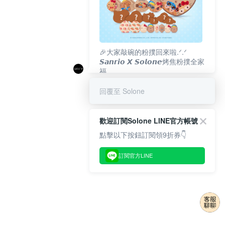
🎉大家敲碗的粉撲回來啦.ᐟ‪‪.ᐟ
𝙎𝙖𝙣𝙧𝙞𝙤 𝙓 𝙎𝙤𝙡𝙤𝙣𝙚烤焦粉撲全家
福
𝟴/𝟭𝟬(一)𝟭𝟮:𝟬𝟬 官網準時開賣⏰
回覆至 Solone
歡迎訂閱Solone LINE官方帳號
點擊以下按鈕訂閱領9折券👇
訂閱官方LINE