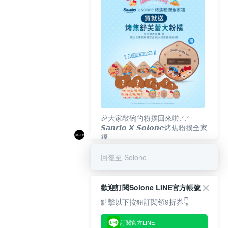
🎉大家敲碗的粉撲回來啦.ᐟ‪‪.ᐟ
𝙎𝙖𝙣𝙧𝙞𝙤 𝙓 𝙎𝙤𝙡𝙤𝙣𝙚烤焦粉撲全家
福
𝟴/𝟭𝟬(一)𝟭𝟮:𝟬𝟬 官網準時開賣⏰
回覆至 Solone
歡迎訂閱Solone LINE官方帳號
點擊以下按鈕訂閱領9折券👇
訂閱官方LINE