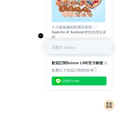
🎉大家敲碗的粉撲回來啦.ᐟ‪‪.ᐟ
𝙎𝙖𝙣𝙧𝙞𝙤 𝙓 𝙎𝙤𝙡𝙤𝙣𝙚烤焦粉撲全家
福
𝟴/𝟭𝟬(一)𝟭𝟮:𝟬𝟬 官網準時開賣⏰
回覆至 Solone
歡迎訂閱Solone LINE官方帳號
點擊以下按鈕訂閱領9折券👇
訂閱官方LINE