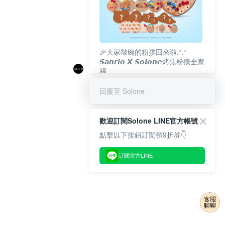
🎉大家敲碗的粉撲回來啦.ᐟ‪‪.ᐟ
𝙎𝙖𝙣𝙧𝙞𝙤 𝙓 𝙎𝙤𝙡𝙤𝙣𝙚烤焦粉撲全家
福
𝟴/𝟭𝟬(一)𝟭𝟮:𝟬𝟬 官網準時開賣⏰
回覆至 Solone
歡迎訂閱Solone LINE官方帳號
點擊以下按鈕訂閱領9折券👇
訂閱官方LINE