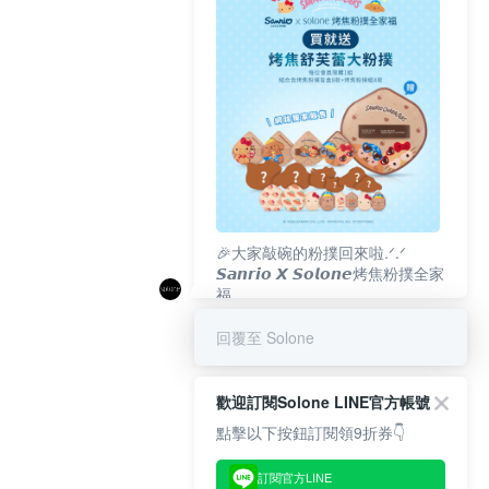
🎉大家敲碗的粉撲回來啦.ᐟ‪‪.ᐟ
𝙎𝙖𝙣𝙧𝙞𝙤 𝙓 𝙎𝙤𝙡𝙤𝙣𝙚烤焦粉撲全家
福
𝟴/𝟭𝟬(一)𝟭𝟮:𝟬𝟬 官網準時開賣⏰
回覆至 Solone
歡迎訂閱Solone LINE官方帳號
點擊以下按鈕訂閱領9折券👇
訂閱官方LINE