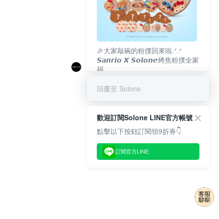
🎉大家敲碗的粉撲回來啦.ᐟ‪‪.ᐟ
𝙎𝙖𝙣𝙧𝙞𝙤 𝙓 𝙎𝙤𝙡𝙤𝙣𝙚烤焦粉撲全家
福
𝟴/𝟭𝟬(一)𝟭𝟮:𝟬𝟬 官網準時開賣⏰
回覆至 Solone
歡迎訂閱Solone LINE官方帳號
點擊以下按鈕訂閱領9折券👇
訂閱官方LINE