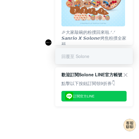
🎉大家敲碗的粉撲回來啦.ᐟ‪‪.ᐟ
𝙎𝙖𝙣𝙧𝙞𝙤 𝙓 𝙎𝙤𝙡𝙤𝙣𝙚烤焦粉撲全家
福
𝟴/𝟭𝟬(一)𝟭𝟮:𝟬𝟬 官網準時開賣⏰
回覆至 Solone
歡迎訂閱Solone LINE官方帳號
點擊以下按鈕訂閱領9折券👇
訂閱官方LINE