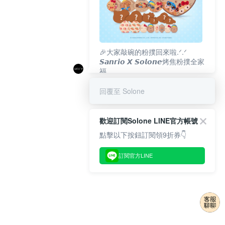
🎉大家敲碗的粉撲回來啦.ᐟ‪‪.ᐟ
𝙎𝙖𝙣𝙧𝙞𝙤 𝙓 𝙎𝙤𝙡𝙤𝙣𝙚烤焦粉撲全家
福
𝟴/𝟭𝟬(一)𝟭𝟮:𝟬𝟬 官網準時開賣⏰
回覆至 Solone
歡迎訂閱Solone LINE官方帳號
點擊以下按鈕訂閱領9折券👇
訂閱官方LINE