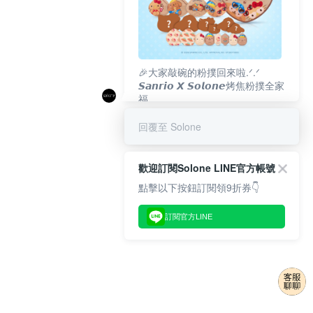
🎉大家敲碗的粉撲回來啦.ᐟ‪‪.ᐟ
𝙎𝙖𝙣𝙧𝙞𝙤 𝙓 𝙎𝙤𝙡𝙤𝙣𝙚烤焦粉撲全家
福
𝟴/𝟭𝟬(一)𝟭𝟮:𝟬𝟬 官網準時開賣⏰
回覆至 Solone
歡迎訂閱Solone LINE官方帳號
點擊以下按鈕訂閱領9折券👇
訂閱官方LINE