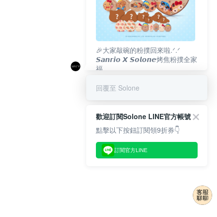
🎉大家敲碗的粉撲回來啦.ᐟ‪‪.ᐟ
𝙎𝙖𝙣𝙧𝙞𝙤 𝙓 𝙎𝙤𝙡𝙤𝙣𝙚烤焦粉撲全家
福
𝟴/𝟭𝟬(一)𝟭𝟮:𝟬𝟬 官網準時開賣⏰
回覆至 Solone
歡迎訂閱Solone LINE官方帳號
點擊以下按鈕訂閱領9折券👇
訂閱官方LINE