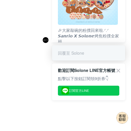
🎉大家敲碗的粉撲回來啦.ᐟ‪‪.ᐟ
𝙎𝙖𝙣𝙧𝙞𝙤 𝙓 𝙎𝙤𝙡𝙤𝙣𝙚烤焦粉撲全家
福
𝟴/𝟭𝟬(一)𝟭𝟮:𝟬𝟬 官網準時開賣⏰
回覆至 Solone
歡迎訂閱Solone LINE官方帳號
點擊以下按鈕訂閱領9折券👇
訂閱官方LINE