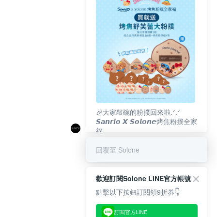
🎉大家敲碗的粉撲回來啦.ᐟ‪‪.ᐟ
𝙎𝙖𝙣𝙧𝙞𝙤 𝙓 𝙎𝙤𝙡𝙤𝙣𝙚烤焦粉撲全家
福
𝟴/𝟭𝟬(一)𝟭𝟮:𝟬𝟬 官網準時開賣⏰
回覆至 Solone
歡迎訂閱Solone LINE官方帳號
點擊以下按鈕訂閱領9折券👇
訂閱官方LINE